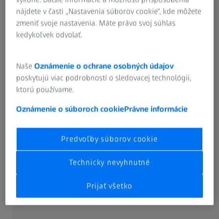
nájdete v časti „Nastavenia súborov cookie“, kde môžete
zmeniť svoje nastavenia. Máte právo svoj súhlas
Nájdite si ideálny pár.
kedykoľvek odvolať.
Preskúmajte okuliarové šošovky, technológie a
povrchy ZEISS a vytvorte si jedinečné vizuálne
Naše
Oznámenie o ochrane osobných údajov
riešenie.
poskytujú viac podrobností o sledovacej technológii,
ktorú používame.
Preskúmať okuliarové šošovky ZEISS
Oznámenie o súboroch cookie
Právne informácie
Predvoľby súborov cookie
SKONTROLUJTE SI ZRAK
Pozrite sa, ako dobre vidíte.
Technicky nevyhnutné
Rýchlo. Jednoducho. Online.
Bezplatne.
Prijať všetko