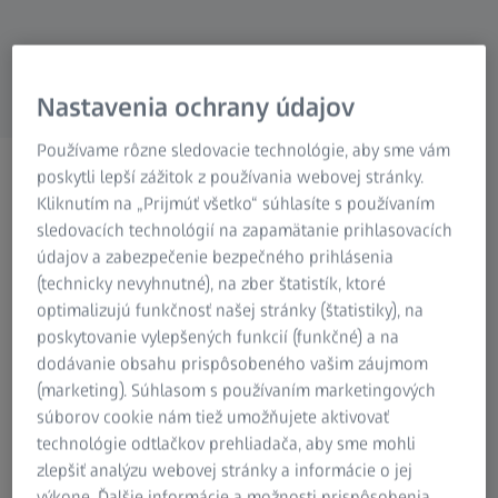
Nastavenia ochrany údajov
Používame rôzne sledovacie technológie, aby sme vám
poskytli lepší zážitok z používania webovej stránky.
Kliknutím na „Prijmúť všetko“ súhlasíte s používaním
sledovacích technológií na zapamätanie prihlasovacích
VÍTA VÁS ZEISS VISION CARE
údajov a zabezpečenie bezpečného prihlásenia
Svet, ktorý vidíte VY, je
(technicky nevyhnutné), na zber štatistík, ktoré
jedinečný.
optimalizujú funkčnosť našej stránky (štatistiky), na
poskytovanie vylepšených funkcií (funkčné) a na
Poďme ho objaviť.
dodávanie obsahu prispôsobeného vašim záujmom
(marketing). Súhlasom s používaním marketingových
súborov cookie nám tiež umožňujete aktivovať
technológie odtlačkov prehliadača, aby sme mohli
zlepšiť analýzu webovej stránky a informácie o jej
výkone. Ďalšie informácie a možnosti prispôsobenia