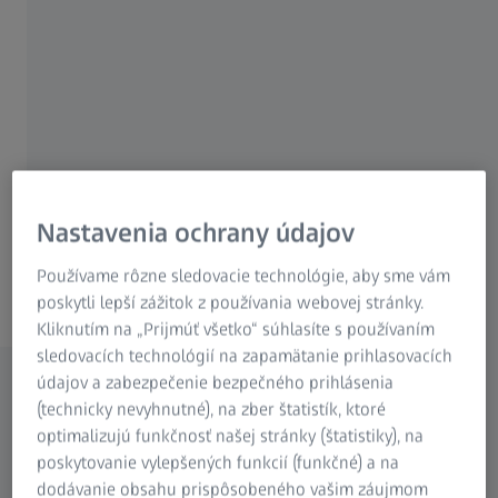
Pokorte hranice
predstavivosti
Nastavenia ochrany údajov
ZEISS na Slovensku
Používame rôzne sledovacie technológie, aby sme vám
poskytli lepší zážitok z používania webovej stránky.
Kliknutím na „Prijmúť všetko“ súhlasíte s používaním
sledovacích technológií na zapamätanie prihlasovacích
údajov a zabezpečenie bezpečného prihlásenia
(technicky nevyhnutné), na zber štatistík, ktoré
Starostlivosť o
Lekárska
Technológia
Priemyselná
zrak
technológia
výroby
meracia technika
optimalizujú funkčnosť našej stránky (štatistiky), na
polovodičov
Rozšírená realita
poskytovanie vylepšených funkcií (funkčné) a na
dodávanie obsahu prispôsobeného vašim záujmom