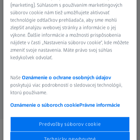
(marketing). Súhlasom s používaním marketingových
súborov cookie nám tiež umožňujete aktivovať
technológie odtlačkov prehliadača, aby sme mohli
zlepšiť analýzu webovej stránky a informácie o jej
Mikroskopia
Fotografovanie
Poľovníctvo
Riešenia pre
premietanie
Kinematografia
Pozorovanie
výkone. Ďalšie informácie a možnosti prispôsobenia
simulácií
prírody
Planetáriá
nájdete v časti „Nastavenia súborov cookie“, kde môžete
zmeniť svoje nastavenia. Máte právo svoj súhlas
kedykoľvek odvolať.
Naše
Oznámenie o ochrane osobných údajov
Spektroskopia
Digital Solutions
OEM riešenia
poskytujú viac podrobností o sledovacej technológii,
ktorú používame.
Oznámenie o súboroch cookie
Právne informácie
Predvoľby súborov cookie
ZEISS na Slovensku
Technicky nevyhnutné