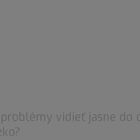
problémy vidieť jasne do d
zko?