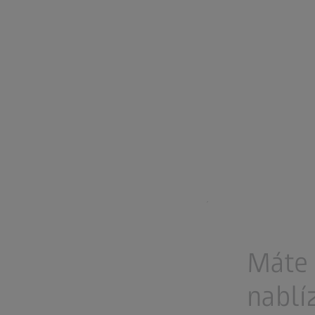
Máte 
nablí