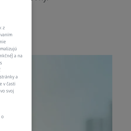
k z
žívaním
nie
imalizujú
unkčné) a na
s
ť
stránky a
 v časti
vo svoj
 o