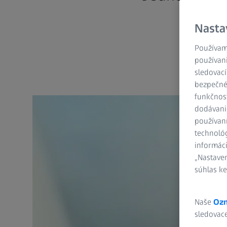
Nasta
Používame
používani
sledovací
bezpečnéh
funkčnosť
dodávani
používan
technológ
informáci
„Nastaven
súhlas ke
Naše
Ozn
sledovace