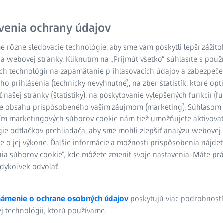
Pre moderný životný štýl.
venia ochrany údajov
 rôzne sledovacie technológie, aby sme vám poskytli lepší zážito
Prehrať video
a webovej stránky. Kliknutím na „Prijmúť všetko“ súhlasíte s pou
ch technológií na zapamätanie prihlasovacích údajov a zabezpeče
o prihlásenia (technicky nevyhnutné), na zber štatistík, ktoré opt
 našej stránky (štatistiky), na poskytovanie vylepšených funkcií (f
e obsahu prispôsobeného vašim záujmom (marketing). Súhlasom 
ím marketingových súborov cookie nám tiež umožňujete aktivova
ie odtlačkov prehliadača, aby sme mohli zlepšiť analýzu webovej 
e o jej výkone. Ďalšie informácie a možnosti prispôsobenia nájdete
ia súborov cookie“, kde môžete zmeniť svoje nastavenia. Máte prá
dykoľvek odvolať.
ámenie o ochrane osobných údajov
poskytujú viac podrobností
j technológii, ktorú používame.