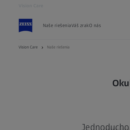
Vision Care
Otvorí sa na novej karte
Naše riešenia
Váš zrak
O nás
Vision Care
Naše riešenia
Oku
Jednoducho 