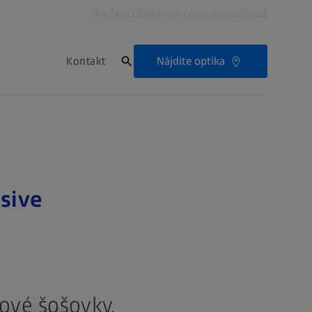
Pre špecialistov na očnú starostlivosť
Nájdite optika
Kontakt
sive
ové šošovky.