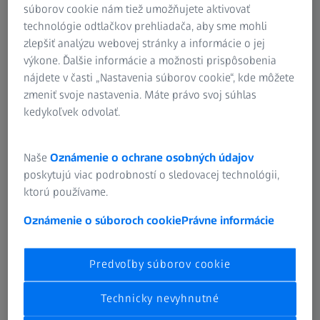
podporí v každodenných výzvach vďaka vylepšenému
súborov cookie nám tiež umožňujete aktivovať
používateľskému vedeniu a ďalším novým funkciám.
technológie odtlačkov prehliadača, aby sme mohli
zlepšiť analýzu webovej stránky a informácie o jej
výkone. Ďalšie informácie a možnosti prispôsobenia
nájdete v časti „Nastavenia súborov cookie“, kde môžete
zmeniť svoje nastavenia. Máte právo svoj súhlas
kedykoľvek odvolať.
Naše
Oznámenie o ochrane osobných údajov
poskytujú viac podrobností o sledovacej technológii,
ktorú používame.
Oznámenie o súboroch cookie
Právne informácie
Moderné technológie
Predvoľby súborov cookie
CALYPSO je teraz k dispozícii v 64-bitovej verzii a
podporuje všetky aktuálne operačné systémy. Tým sa
Technicky nevyhnutné
zvyšuje výkon vášho meracieho systému.