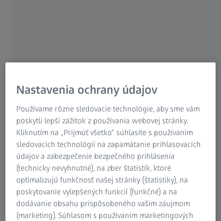
Objednať zmluvu o údržbe softvéru ZEISS
Stiahnuť ZEISS Quality Software na Metrology
Portal
Nastavenia ochrany údajov
Používame rôzne sledovacie technológie, aby sme vám
Poznámky k verzii
poskytli lepší zážitok z používania webovej stránky.
Kliknutím na „Prijmúť všetko“ súhlasíte s používaním
sledovacích technológií na zapamätanie prihlasovacích
ZEISS CALYPSO – Hlavné funkcie poslednej
údajov a zabezpečenie bezpečného prihlásenia
(technicky nevyhnutné), na zber štatistík, ktoré
verzie
optimalizujú funkčnosť našej stránky (štatistiky), na
Vývoj softvéru ZEISS CALYPSO sa zameriava na vysokú
poskytovanie vylepšených funkcií (funkčné) a na
efektivitu v kombinácii s flexibilitou a spoľahlivosťou. Verzia
dodávanie obsahu prispôsobeného vašim záujmom
2024 vyniká technologickými optimalizáciami a tiež vás
(marketing). Súhlasom s používaním marketingových