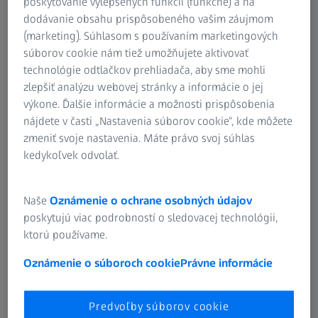
poskytovanie vylepšených funkcií (funkčné) a na
je plne integrovaný do pracovného postupu v softvéri ZEISS
dodávanie obsahu prispôsobeného vašim záujmom
INSPECT, takže nemusíte opúšťať osvedčené softvérové
(marketing). Súhlasom s používaním marketingových
rozhranie.
súborov cookie nám tiež umožňujete aktivovať
technológie odtlačkov prehliadača, aby sme mohli
zlepšiť analýzu webovej stránky a informácie o jej
výkone. Ďalšie informácie a možnosti prispôsobenia
nájdete v časti „Nastavenia súborov cookie“, kde môžete
zmeniť svoje nastavenia. Máte právo svoj súhlas
kedykoľvek odvolať.
Naše
Oznámenie o ochrane osobných údajov
poskytujú viac podrobností o sledovacej technológii,
ktorú používame.
Oznámenie o súboroch cookie
Právne informácie
Predvoľby súborov cookie