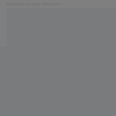
Industrial Quality Solutions
Otvorí sa na novej karte
Priemyselné odvetvia
Softvér
Softvér
Systémy
Služby
O nás
Prihlásiť sa
Prihlásiť sa
Prihlásiť sa
Kontakt
Metrology Shop
Súvisiace webové stránky ZEISS
#HandsOnMetrology