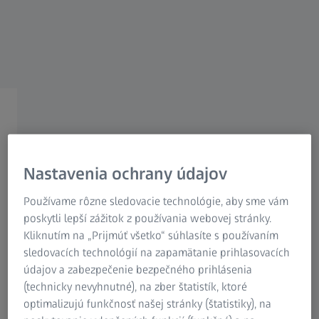
Research Microscopy Solutions
ZEISS Group
Zoznámte sa s virtuálnym
upínaním
Nastavenia ochrany údajov
Používame rôzne sledovacie technológie, aby sme vám
poskytli lepší zážitok z používania webovej stránky.
Kliknutím na „Prijmúť všetko“ súhlasíte s používaním
Menej námahy, nižšie náklady: Virtual
sledovacích technológií na zapamätanie prihlasovacích
Clamping
údajov a zabezpečenie bezpečného prihlásenia
Virtuálne upínanie v našom 3D metrologickom softvéri
(technicky nevyhnutné), na zber štatistík, ktoré
simuluje upínanie súčastí a umožňuje vypočítať upnutý stav
optimalizujú funkčnosť našej stránky (štatistiky), na
na základe dát reálnej súčasti v neupnutom stave. Tento krok